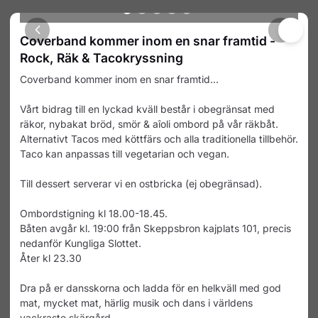
Produkter
Kalender
Coverband kommer inom en snar framtid -
Rock, Räk & Tacokryssning
Produkter & upplevelser
Välj bland anläggningens produkter & upplevelser
Coverband kommer inom en snar framtid...
nedan.
Vårt bidrag till en lyckad kväll består i obegränsat med
Coverband kommer inom en 
räkor, nybakat bröd, smör & aîoli ombord på vår räkbåt.
snar framtid - Rock, Räk & 
Alternativt Tacos med köttfärs och alla traditionella tillbehör.
Tacokryssning
Coverband kommer inom en snar
Taco kan anpassas till vegetarian och vegan.
framtid... Vårt bidrag till en lyckad kväll
består i obegränsat med räkor, nybakat
655 kr
Till dessert serverar vi en ostbricka (ej obegränsad).
bröd, smör & aîoli ombord på vår
räkbåt. Alternativt Tacos med köttfärs
och alla traditionella tillbehör. Taco kan
Ombordstigning kl 18.00-18.45.
anpassas till vegetarian och vegan. Till
Båten avgår kl. 19:00 från Skeppsbron kajplats 101, precis
dessert serverar vi en ostbricka (ej
nedanför Kungliga Slottet.
obegränsad). Ombordstigning kl 18.00-
Åter kl 23.30
18.45. Båten avgår kl. 19:00 från
Skeppsbron kajplats 101, precis
nedanför Kungliga Slottet. Åter kl 23.30
Dra på er dansskorna och ladda för en helkväll med god
Dra på er dansskorna och ladda för en
mat, mycket mat, härlig musik och dans i världens
helkväll med god mat, mycket mat,
vackraste skärgård.