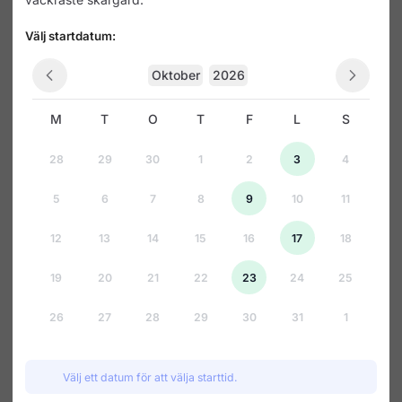
härlig musik och dans i världens
vackraste skärgård.
Välj startdatum:
Oktober
2026
M
T
O
T
F
L
S
28
29
30
1
2
3
4
5
6
7
8
9
10
11
12
13
14
15
16
17
18
19
20
21
22
23
24
25
26
27
28
29
30
31
1
Välj ett datum för att välja starttid.