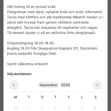
obegränsat). Ombordstigning 18.00-
18.45. Avgång 19.00 från Skeppsbron
Vårt bidrag till en lyckad kväll:
Kajplats 101, Stockholm, precis
Obegränsat med räkor, nybakat bröd och smör. Alternativt
nedanför Kungliga Slott. Varmt
Tacos med köttfärs och alla traditionella tillbehör medan vi i
välkomna ombord!
sakta takt kryssar fram genom världens vackraste
skärgård. Tacos kan anpassas till vegetarian och vegan.
Till dessert bjuder vi på en ostbricka (inte obegränsat).
Ombordstigning 18.00-18.45.
Avgång 19.00 från Skeppsbron Kajplats 101, Stockholm,
precis nedanför Kungliga Slott.
Varmt välkomna ombord!
Välj startdatum:
September
2026
M
T
O
T
F
L
S
31
1
2
3
4
5
6