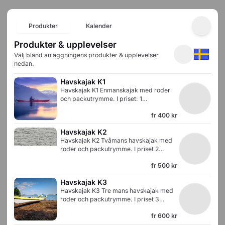
Produkter
Kalender
Produkter & upplevelser
Välj bland anläggningens produkter & upplevelser
nedan.
Havskajak K1
Havskajak K1 Enmanskajak med roder
och packutrymme. I priset: 1
dubbelpaddel, flytväst samt
fr
400 kr
grundläggande instruktioner.
Havskajak K2
Havskajak K2 Tvåmans havskajak med
roder och packutrymme. I priset 2
dubbelpaddlar, flytvästar samt
fr
500 kr
grundläggande instruktioner.
Havskajak K3
Havskajak K3 Tre mans havskajak med
roder och packutrymme. I priset 3
dubbelpaddlar, flytvästar samt
fr
600 kr
grundläggande instruktioner. Obs!
Kajaken är inte lämplig för tre vuxna.