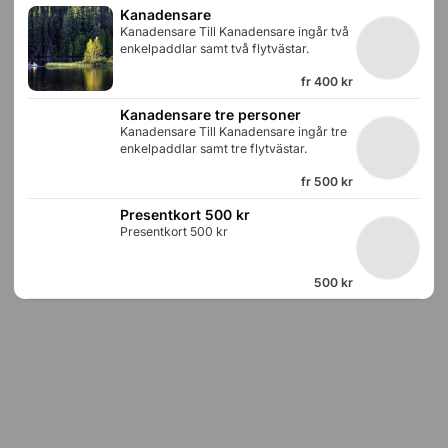
Kanadensare
Sittbrunn i mitten är lagom för ett
Kanadensare Till Kanadensare ingår två
mindre barn på omkring max 140 cm.
enkelpaddlar samt två flytvästar.
fr
400 kr
Kanadensare tre personer
Kanadensare Till Kanadensare ingår tre
enkelpaddlar samt tre flytvästar.
fr
500 kr
Presentkort 500 kr
Presentkort 500 kr
500 kr